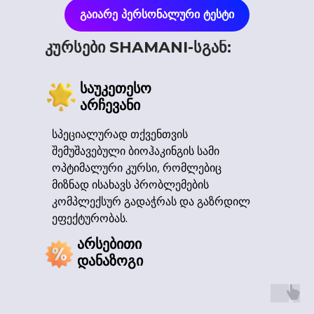
გაიარე პერსონალური ტესტი
კურსები SHAMANI-სგან:
საუკეთესო
არჩევანი
სპეციალურად თქვენთვის
ეს არის საუკეთესო მომენტი!
შემუშავებული ბიოჰაკინგის სამი
არა იმიტომ რომ აქციაა, რადგან შენ უკვე აქამდე
მოხვედი! ეს კი ნიშნავს, რომ შიგნით რაღაცამ უკვე
ოპტიმალური კურსი, რომლებიც
გააკეთა არჩევანი...
მიზნად ისახავს პრობლემების
კომპლექსურ გადაჭრას და გაზრდილ
ნუ დაელოდები კიდევ ერთ "სწორ მომენტს"...
ეფექტურობას.
არსებითი
დანაზოგი