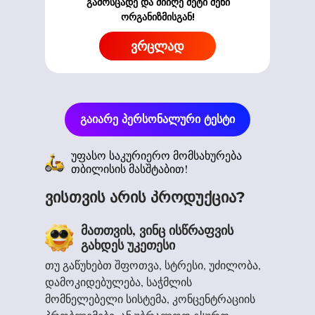
გამოსცადე და მიიღე მეტი შენი
ორგანიზმისგან!
ვრცლად
გაიარე პერსონალური ტესტი
უფასო საკურიერო მომსახურება
თბილისის მასშტაბით!
სერვისის გაუმჯობესების მიზნით,
ვისთვის არის პროდუქცია?
პარასკევს და შაბათს საწყობი და
საკურიერო მომსახურება დროებით
მათთვის, ვინც ისწრაფვის
არ იმუშავებს.
ეს არის საუკეთესო მომენტი!
გახდეს უკეთესი
არა იმიტომ რომ აქციაა, რადგან შენ უკვე აქამდე
ვწუხვართ შექმნილი დისკომფორტის
თუ გაწუხებთ შფოთვა, სტრესი, უძილობა,
მოხვედი! ეს კი ნიშნავს, რომ შიგნით რაღაცამ უკვე
გამო, ამიტომაც ამ პერიოდში
გააკეთა არჩევანი...
დამოკიდებულება, საჭმლის
გაფორმებულ შეკვეთებზე იმოქმედებს
მომნელებელი სისტემა, კონცენტრაციის
-10% იანი ფასდაკლება. პრომოკოდი:
PATIENCE
ნუ დაელოდები კიდევ ერთ "სწორ მომენტს"...