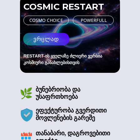
COSMIC RESTART
COSMO CHOICE
POWERFULL
ეს არის საუკეთესო მომენტი!
არა იმიტომ რომ აქციაა, რადგან შენ უკვე აქამდე
მოხვედი! ეს კი ნიშნავს, რომ შიგნით რაღაცამ უკვე
ვრცლად
გააკეთა არჩევანი...
RESTART-ის ყველაზე ძლიერი ვერსია
ნუ დაელოდები კიდევ ერთ "სწორ მომენტს"...
კოსმიური განახლებისთვის
ბუნებრიობა და
უსაფრთხოება
ეფექტურობა გვერდითი
მოვლენების გარეშე
თანაბარი, დაგროვებითი