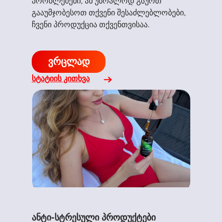
პრობლემები, ან უბრალოდ გსურთ
გააუმჯობესოთ თქვენი შესაძლებლობები,
ჩვენი პროდუქცია თქვენთვისაა.
ვრცლად
სტატიის კითხვა
ანტი-სტრესული პროდუქტები