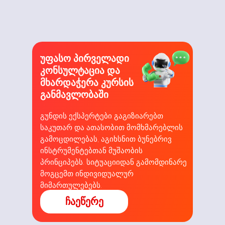
უფასო პირველადი
კონსულტაცია და
მხარდაჭერა კურსის
განმავლობაში
გუნდის ექსპერტები გაგიზიარებთ
საკუთარ და ათასობით მომხმარებლის
გამოცდილებას, აგიხსნით ბუნებრივ
ინსტრუმენტებთან მუშაობის
პრინციპებს. სიტუაციიდან გამომდინარე
მოგცემთ ინდივიდუალურ
მიმართულებებს.
ჩაეწერე