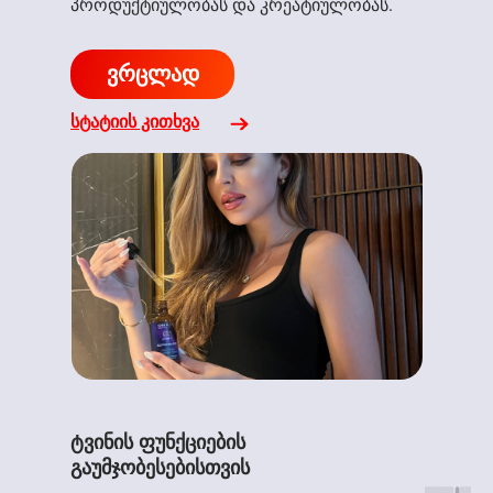
პროდუქტიულობას და კრეატიულობას.
ვრცლად
სტატიის კითხვა
ტვინის ფუნქციების
გაუმჯობესებისთვის