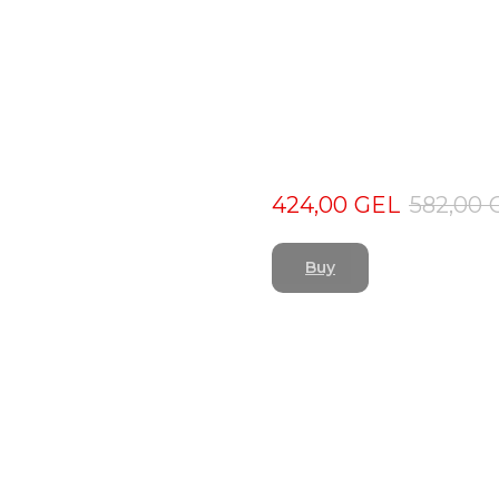
RESTART
424,00
GEL
582,00
Buy
Курс - РЕСТАРТ, это шам
комплексный курс, спос
жизнь.
Пользователи, прошедшие 
рекомендациям, заметили 
стабилизацию сна, повыше
уровня тревожности, твор