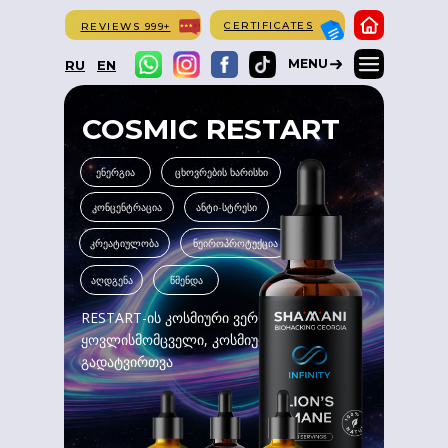
CERTIFICATES
REVIEWS 999+
MENU
RU
EN
COSMIC RESTART
ენერგია
ცხოვრების ხარისხი
კონცენტრაცია
ანტი-სტრესი
კრეატიულობა
ნეიროპროტექცია
აღდგენა
წმენდა
RESTART-ის კოსმიური ვერსია
ყოვლისმომცველი, კოსმიური
გადატვირთვა
ვრცლად