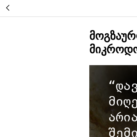
მოგზაურ
მიკროდო